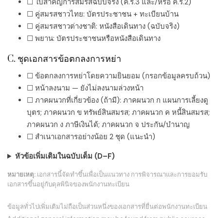
☐ ใบสำคัญการสมรสฉบับจริง (ค.ร.3 และ/หรือ ค.ร.2)
☐ คู่สมรสชาวไทย: บัตรประชาชน + ทะเบียนบ้าน
☐ คู่สมรสชาวต่างชาติ: หนังสือเดินทาง (ฉบับจริง)
☐ พยาน: บัตรประชาชนหรือหนังสือเดินทาง
C. ชุดเอกสารข้อตกลงการหย่า
☐ ข้อตกลงการหย่าโดยความยินยอม (กรอกข้อมูลครบถ้วน)
☐ หน้าลงนาม — ยังไม่ลงนามล่วงหน้า
☐ ภาคผนวกที่เกี่ยวข้อง (ถ้ามี): ภาคผนวก ก แผนการเลี้ยงดู
บุตร; ภาคผนวก ข ทรัพย์สินสมรส; ภาคผนวก ค หนี้สินสมรส;
ภาคผนวก ง ภาษีเงินได้; ภาคผนวก จ ประกัน/บำนาญ
☐ สำเนาเอกสารอย่างน้อย 2 ชุด (แนะนำ)
หัวข้อเพิ่มเติมในฉบับเต็ม (D–F)
หมายเหตุ:
เอกสารนี้จัดทำขึ้นเพื่อเป็นแนวทาง การพิจารณาและการยอมรับ
เอกสารขึ้นอยู่กับดุลพินิจของพนักงานทะเบียน
ข้อมูลทั่วไปเพิ่มเติมไม่ถือเป็นส่วนหนึ่งของเอกสารที่ยื่นต่อพนักงานทะเบียน