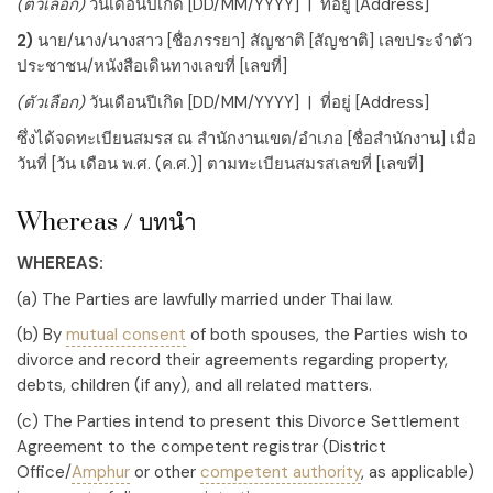
(ตัวเลือก)
วันเดือนปีเกิด
[DD/MM/YYYY]
| ที่อยู่
[Address]
2)
นาย/นาง/นางสาว
[ชื่อภรรยา]
สัญชาติ
[สัญชาติ]
เลขประจำตัว
ประชาชน/หนังสือเดินทางเลขที่
[เลขที่]
(ตัวเลือก)
วันเดือนปีเกิด
[DD/MM/YYYY]
| ที่อยู่
[Address]
ซึ่งได้จดทะเบียนสมรส ณ สำนักงานเขต/อำเภอ
[ชื่อสำนักงาน]
เมื่อ
วันที่
[วัน เดือน พ.ศ. (ค.ศ.)]
ตามทะเบียนสมรสเลขที่
[เลขที่]
Whereas / บทนำ
WHEREAS:
(a) The Parties are lawfully married under Thai law.
(b) By
mutual consent
of both spouses, the Parties wish to
divorce and record their agreements regarding property,
debts, children (if any), and all related matters.
(c) The Parties intend to present this Divorce Settlement
Agreement to the competent registrar (District
Office/
Amphur
or other
competent authority
, as applicable)