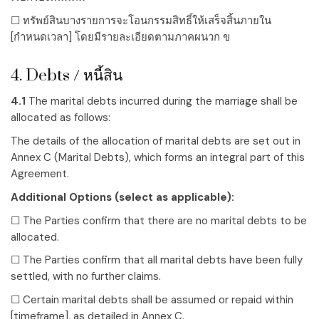
☐ ทรัพย์สินบางรายการจะโอนกรรมสิทธิ์ให้เสร็จสิ้นภายใน
[กำหนดเวลา]
โดยมีรายละเอียดตามภาคผนวก ข
4. Debts / หนี้สิน
4.1
The marital debts incurred during the marriage shall be
allocated as follows:
The details of the allocation of marital debts are set out in
Annex C (Marital Debts), which forms an integral part of this
Agreement.
Additional Options (select as applicable):
☐ The Parties confirm that there are no marital debts to be
allocated.
☐ The Parties confirm that all marital debts have been fully
settled, with no further claims.
☐ Certain marital debts shall be assumed or repaid within
[timeframe]
, as detailed in Annex C.