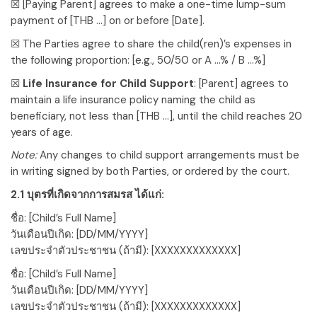
☒
[Paying Parent]
agrees to make a one-time lump-sum
payment of
[THB …]
on or before
[Date]
.
☒ The Parties agree to share the child(ren)’s expenses in
the following proportion:
[e.g., 50/50 or A …% / B …%]
☒
Life Insurance for Child Support
:
[Parent]
agrees to
maintain a life insurance policy naming the child as
beneficiary, not less than
[THB …]
, until the child reaches 20
years of age.
Note:
Any changes to child support arrangements must be
in writing signed by both Parties, or ordered by the court.
2.1 บุตรที่เกิดจากการสมรส ได้แก่:
ชื่อ:
[Child’s Full Name]
วันเดือนปีเกิด:
[DD/MM/YYYY]
เลขประจำตัวประชาชน (ถ้ามี):
[XXXXXXXXXXXXX]
ชื่อ:
[Child’s Full Name]
วันเดือนปีเกิด:
[DD/MM/YYYY]
เลขประจำตัวประชาชน (ถ้ามี):
[XXXXXXXXXXXXX]