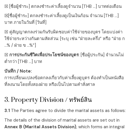
☒
[ชื่อผู้ชำระ]
ตกลงชำระค่าเลี้ยงดูจำนวน
[THB …]
บาทต่อเดือน
☒
[ชื่อผู้ชำระ]
ตกลงชำระค่าเลี้ยงดูเป็นเงินก้อน จำนวน
[THB …]
บาท ภายในวันที่
[วันที่]
☒ คู่สัญญาตกลงร่วมกันรับผิดชอบค่าใช้จ่ายของบุตร โดยแบ่งค่า
ใช้จ่ายระหว่างกันตามสัดส่วน:
[ระบุ เช่น “ฝ่ายละครึ่ง” หรือ “ฝ่าย ก
…% / ฝ่าย ข …%”]
☒
การประกันชีวิตเพื่อประโยชน์ของบุตร
:
[ชื่อผู้ประกัน]
จำนวนไม่
ต่ำกว่า
[THB …]
บาท
บันทึก / Note:
การเปลี่ยนแปลงข้อตกลงเกี่ยวกับค่าเลี้ยงดูบุตร ต้องทำเป็นหนังสือ
ที่ลงนามโดยทั้งสองฝ่าย หรือเป็นไปตามคำสั่งศาล
3. Property Division / ทรัพย์สิน
3.1
The Parties agree to divide the marital assets as follows:
The details of the division of marital assets are set out in
Annex B (Marital Assets Division)
, which forms an integral