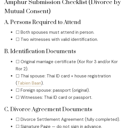
Amphur Submission Checklist (Divorce by
Mutual Consent)
A. Persons Required to Attend
☐ Both spouses must attend in person.
☐ Two witnesses with valid identification.
B. Identification Documents
☐ Original marriage certificate (Kor Ror 3 and/or Kor
Ror 2).
☐ Thai spouse: Thai ID card + house registration
(
Tabien Baan
).
☐ Foreign spouse: passport (original).
☐ Witnesses: Thai ID card or passport.
C. Divorce Agreement Documents
☐ Divorce Settlement Agreement (fully completed).
☐ Signature Page — do not sign in advance.