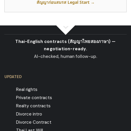
สัญญาก่อนสมรส Legal Start
→
Thai-English contracts
(สัญญาไทยสองภาษา)
—
negotiation-ready.
AI-checked, human follow-up.
UPDATED
Real rights
Private contracts
Realty contracts
Divorce intro
Divorce Contract
Thai Last Will