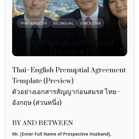
THAI–ENGLISH
BILINGUAL
SINCE 2008
Prenuptial Agreement
(Preview)
Practical Thai–English contracts used by expats
and international couples across Thailand.
Thai–English Prenuptial Agreement
Available as instant downloads.
Template (Preview)
DOWNLOAD THIS CONTRACT
ตัวอย่างเอกสารสัญญาก่อนสมรส ไทย–
WHAT’S INCLUDED
อังกฤษ (ส่วนหนึ่ง)
BY AND BETWEEN
Mr. [Enter Full Name of Prospective Husband]
,