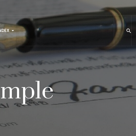
NDEX
imple