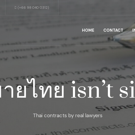
(+66 98 040 0312)
HOME
CONTACT
I
ายไทย isn’t s
Thai contracts by real lawyers