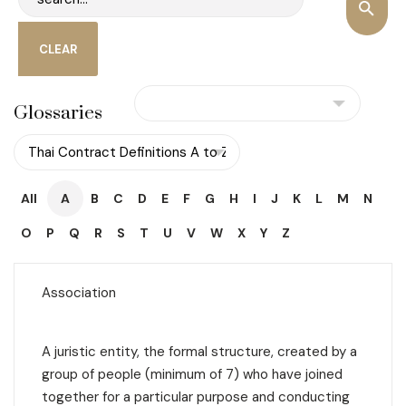
Glossaries
All
A
B
C
D
E
F
G
H
I
J
K
L
M
N
O
P
Q
R
S
T
U
V
W
X
Y
Z
Association
A juristic entity, the formal structure, created by a
group of people (minimum of 7) who have joined
together for a particular purpose and conducting