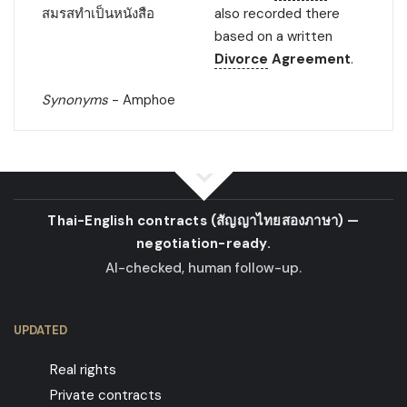
สมรสทำเป็นหนังสือ
also recorded there
based on a written
Divorce
Agreement
.
Synonyms
- Amphoe
Thai-English contracts
(สัญญาไทยสองภาษา)
—
negotiation-ready.
AI-checked, human follow-up.
UPDATED
Real rights
Private contracts