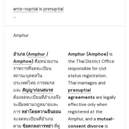
ante-nuptial
is
prenuptial
...
Amphur
อำเภอ (
Amphur
/
Amphur (Amphoe)
is
Amphoe
)
คือหน่วยงาน
the Thai District Office
ราชการที่จดทะเบียน
responsible for civil
สถานะบุคคลใน
status registration.
ประเทศไทย การสมรส
Thai marriages and
และ
สัญญาก่อนสมรส
prenuptial
ต้องจดทะเบียนที่อำเภอจึง
agreements
are legally
จะมีผลตามกฎหมายและ
effective only when
การ
หย่าโดยความยินยอม
registered at the
จะจดทะเบียนที่อำเภอ
Amphur, and a
mutual-
ตาม
ข้อตกลงการหย่า
ที่คู่
consent
divorce
is