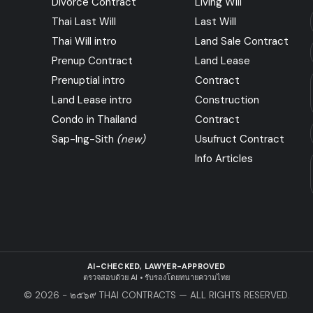
Divorce Contract
Living Will
Thai Last Will
Last Will
Thai Will intro
Land Sale Contract
Prenup Contract
Land Lease
Prenuptial intro
Contract
Land Lease intro
Construction
Condo in Thailand
Contract
Sap-Ing-Sith
(new)
Usufruct Contract
Info Articles
AI-CHECKED, LAWYER-APPROVED
ตรวจสอบด้วย AI • รับรองโดยทนายความไทย
© 2026 - ๒๕๖๙ THAI CONTRACTS — ALL RIGHTS RESERVED.