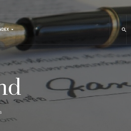
NDEX
nd
s